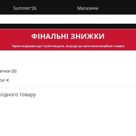
Summer'26
Магазини
ФІНАЛЬНІ ЗНИЖКИ
Термін відправки
до 7 робочих днів, акція діє до закінчення акційних товарів
ички (0)
ри ✕
жодного товару