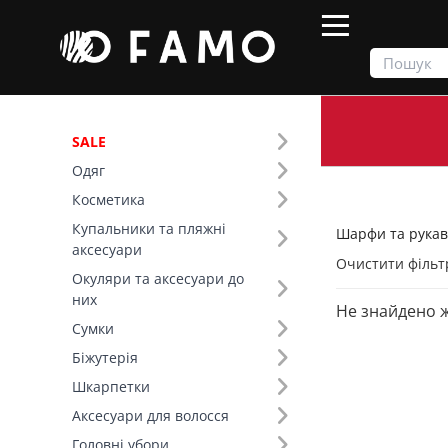
SALE
Одяг
Продукти
Шарфи та рукавички
Косметика
Купальники та пляжні
Шарфи та рукав
Фільтр
аксесуари
Очистити фільт
Окуляри та аксесуари до
Колір (91)
них
Не знайдено 
Сумки
Біжутерія
Шкарпетки
Аксесуари для волосся
Головні убори