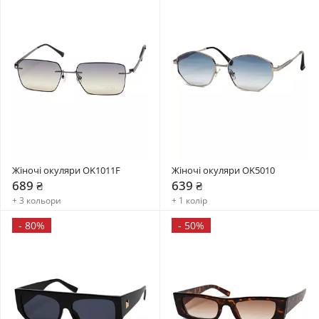
Жіночі окуляри OK1011F
Жіночі окуляри OK5010
689 ₴
639 ₴
+ 3 кольори
+ 1 колір
-
80%
-
50%