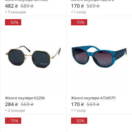
482 ₴
689 ₴
170 ₴
569 ₴
+ 5 кольорів
+ 1 колір
-
50%
-
70%
Жіночі окуляри K2296
Жіночі окуляри А72457П
284 ₴
569 ₴
170 ₴
569 ₴
+ 2 кольори
+ 1 колір
-
70%
-
50%