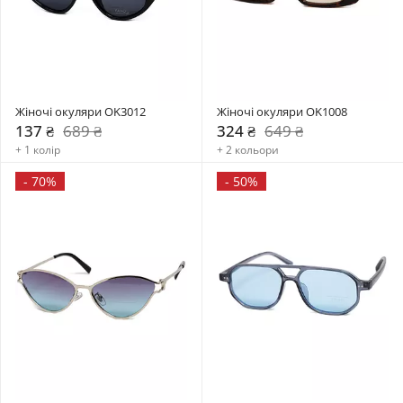
Жіночі окуляри OK3012
Жіночі окуляри OK1008
137 ₴
689 ₴
324 ₴
649 ₴
+ 1 колір
+ 2 кольори
-
70%
-
50%