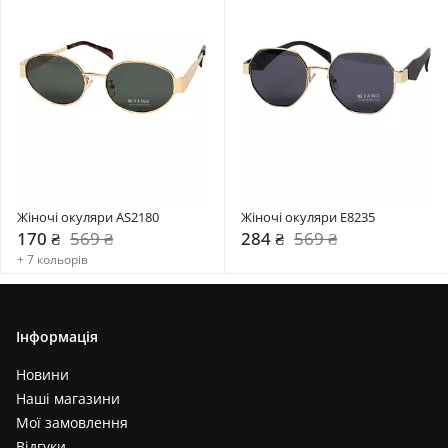
Жіночі окуляри AS2180
Жіночі окуляри E8235
170 ₴
569 ₴
284 ₴
569 ₴
+ 7 кольорів
Інформація
Новини
Наші магазини
Мої замовлення
Відгуки