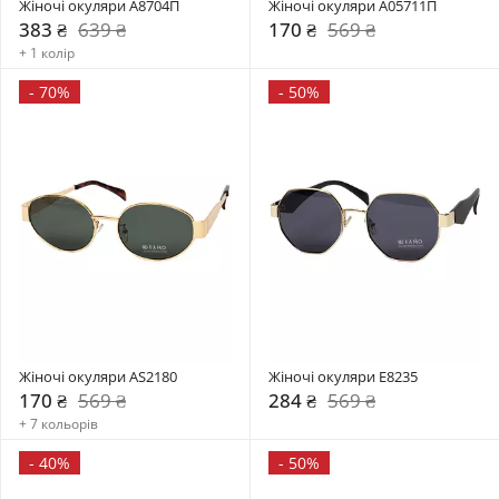
Жіночі окуляри А8704П
Жіночі окуляри А05711П
383 ₴
639 ₴
170 ₴
569 ₴
+ 1 колір
-
70%
-
50%
Жіночі окуляри AS2180
Жіночі окуляри E8235
170 ₴
569 ₴
284 ₴
569 ₴
+ 7 кольорів
-
40%
-
50%