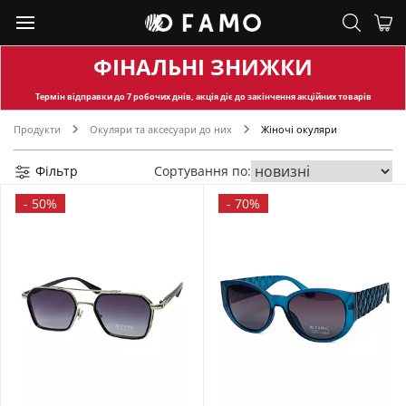
ФІНАЛЬНІ ЗНИЖКИ
Термін відправки
до 7 робочих днів, акція діє до закінчення акційних товарів
Продукти
Окуляри та аксесуари до них
Жіночі окуляри
Фільтр
Сортування по:
-
50%
-
70%