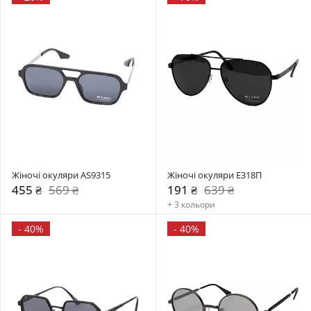
Жіночі окуляри AS9315
Жіночі окуляри Е318П
455 ₴
569 ₴
191 ₴
639 ₴
+ 3 кольори
-
40%
-
40%