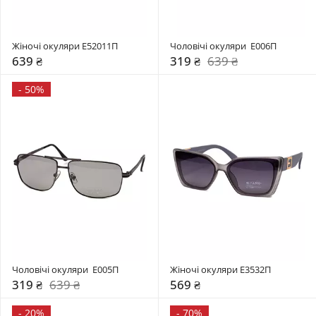
Жіночі окуляри E52011П
Чоловічі окуляри  Е006П
639 ₴
319 ₴
639 ₴
-
50%
Чоловічі окуляри  Е005П
Жіночі окуляри E3532П
319 ₴
639 ₴
569 ₴
-
20%
-
70%