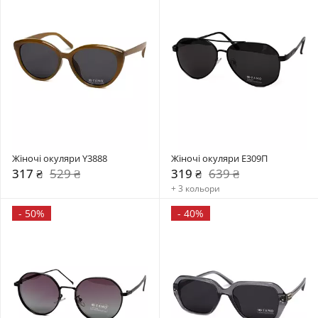
Жіночі окуляри Y3888
Жіночі окуляри E309П
317 ₴
529 ₴
319 ₴
639 ₴
+ 3 кольори
-
50%
-
40%