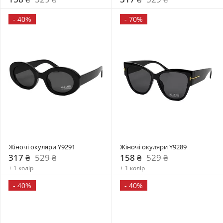
-
40%
-
70%
Жіночі окуляри Y9291
Жіночі окуляри Y9289
317 ₴
529 ₴
158 ₴
529 ₴
+ 1 колір
+ 1 колір
-
40%
-
40%