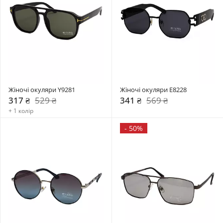
Жіночі окуляри Y9281
Жіночі окуляри E8228
317 ₴
529 ₴
341 ₴
569 ₴
+ 1 колір
-
50%