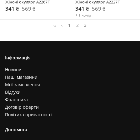
Жіночі окуляри А2267П
Жіночі окуляри А2227П
341 ₴
569 ₴
341 ₴
569 ₴
+ 1 колір
‹‹
‹
1
2
3
Інформація
Новини
Наші магазини
Мої замовлення
Відгуки
Франшиза
Договір оферти
Політика приватності
Допомога