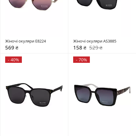
Жіночі окуляри E8224
Жіночі окуляри AS3885
569 ₴
158 ₴
529 ₴
-
40%
-
70%