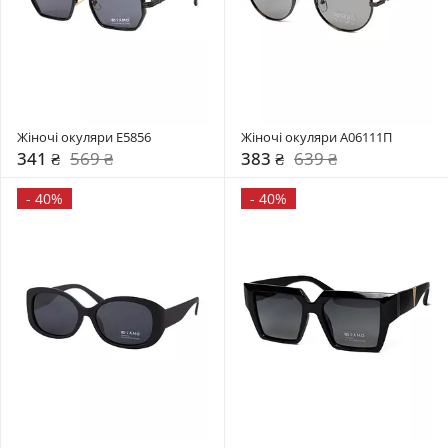
Жіночі окуляри Е5856
Жіночі окуляри А06111П
341 ₴
569 ₴
383 ₴
639 ₴
-
40%
-
40%