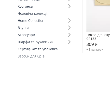
Хустинки
Поляризація (2)
Чоловіча колекція
Home Collection
Матеріал оправи (3)
Взуття
Чохол для оку
Аксесуари
92133
Шарфи та рукавички
309 ₴
Сертифікат та упаковка
+ 3 кольори
Засоби для брів