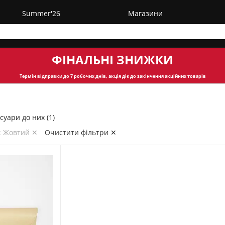
Summer'26
Магазини
ФІНАЛЬНІ ЗНИЖКИ
Термін відправки
до 7 робочих днів, акція діє до закінчення акційних товарів
суари до них (1)
: Жовтий ✕
Очистити фільтри ✕