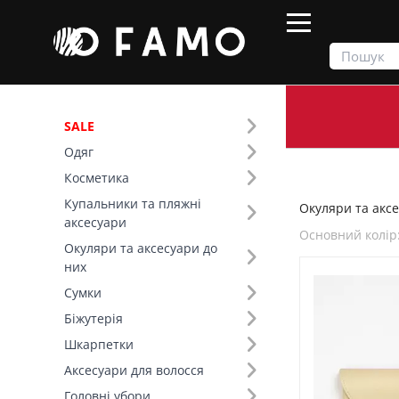
SALE
Одяг
Продукти
Окуляри та аксесуари до них
Косметика
Купальники та пляжні
Окуляри та аксе
Фільтр
аксесуари
Основний колір
Окуляри та аксесуари до
Ціна
них
Сумки
SALE
Біжутерія
Шкарпетки
Основний колір (13)
Аксесуари для волосся
Форма лінзи (6)
Головні убори