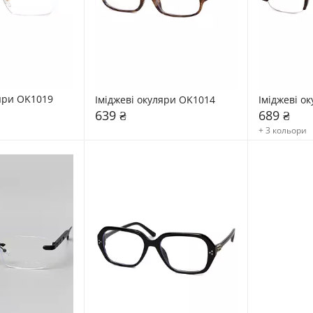
ляри OK1019
Іміджеві окуляри OK1014
Іміджеві о
639 ₴
689 ₴
+ 3 кольори