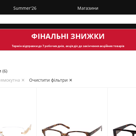
Summer'26
Магазини
ФІНАЛЬНІ ЗНИЖКИ
Термін відправки
до 7 робочих днів, акція діє до закінчення акційних товарів
 (6)
рямокутна ✕
Очистити фільтри ✕