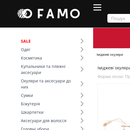
SALE
Одяг
Продукти
Окуляри та аксесуари до них
Іміджеві окуляри
Косметика
Купальники та пляжні
Іміджеві окуляри
Фільтр
аксесуари
Форма лінзи: П
Окуляри та аксесуари до
Ціна
них
Сумки
Основной цвет (3)
Біжутерія
Шкарпетки
Поляризація (1)
Аксесуари для волосся
Форма лінзи (6)
Головні убори