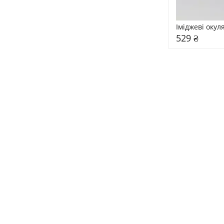
Іміджеві окул
529 ₴