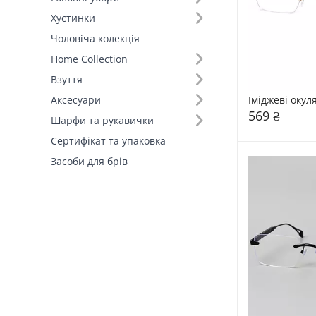
Хустинки
Тип оправи (3)
Чоловіча колекція
Home Collection
Взуття
Іміджеві оку
Аксесуари
569 ₴
Шарфи та рукавички
Сертифікат та упаковка
Засоби для брів