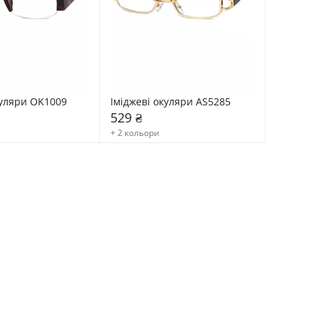
куляри OK1009
Іміджеві окуляри AS5285
529 ₴
+ 2 кольори