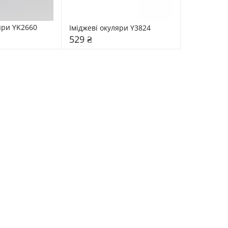
яри YK2660
Іміджеві окуляри Y3824
529 ₴