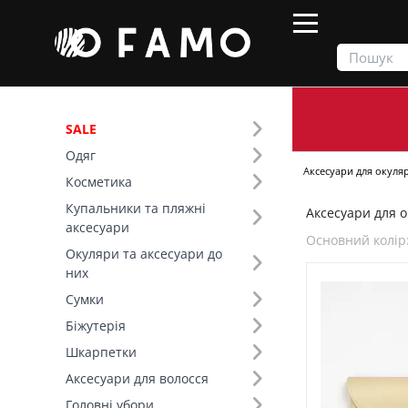
SALE
Одяг
Продукти
Окуляри та аксесуари до них
Аксесуари для окуляр
Косметика
Купальники та пляжні
Аксесуари для ок
Фільтр
аксесуари
Основний колір
Окуляри та аксесуари до
Ціна
них
Сумки
Основний колір (12)
Біжутерія
Шкарпетки
Аксесуари для волосся
Головні убори