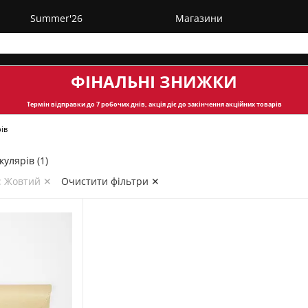
Summer'26
Магазини
ФІНАЛЬНІ ЗНИЖКИ
Термін відправки
до 7 робочих днів, акція діє до закінчення акційних товарів
ів
улярів (1)
: Жовтий ✕
Очистити фільтри ✕