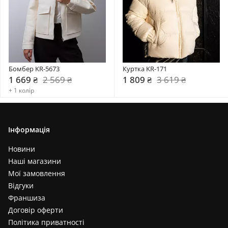
Бомбер KR-5673
Куртка KR-171
1 669 ₴
2 569 ₴
1 809 ₴
3 619 ₴
+ 1 колір
Інформація
Новини
Наші магазини
Мої замовлення
Відгуки
Франшиза
Договір оферти
Політика приватності