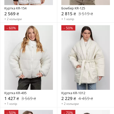
Куртка KR-154
Бомбер KR-125
2 569 ₴
2 815 ₴
3 519 ₴
+ 2 кольори
+ 1 колір
-
60%
-
50%
Куртка KR-495
Куртка KR-1012
1 427 ₴
3 569 ₴
2 229 ₴
4 459 ₴
+ 1 колір
+ 2 кольори
-
50%
-
70%