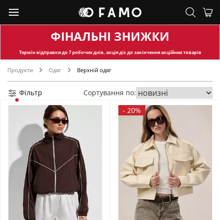
ФІНАЛЬНІ ЗНИЖКИ
Термін відправки
до 7 робочих днів, акція діє до закінчення акційних товарів
Продукти
Одяг
Верхній одяг
Фільтр
Сортування по:
-
20%