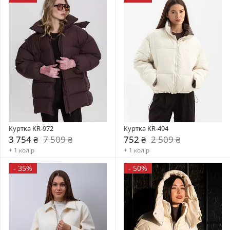
Куртка KR-972
Куртка KR-494
3 754 ₴
7 509 ₴
752 ₴
2 509 ₴
+ 1 колір
+ 1 колір
-
35%
-
50%