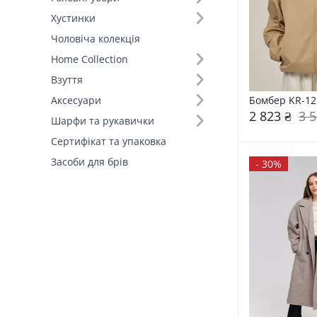
Хустинки
Чоловіча колекція
Home Collection
Взуття
Бомбер KR-12
Аксесуари
2 823 ₴
3 5
Шарфи та рукавички
Сертифікат та упаковка
Засоби для брів
-
30%