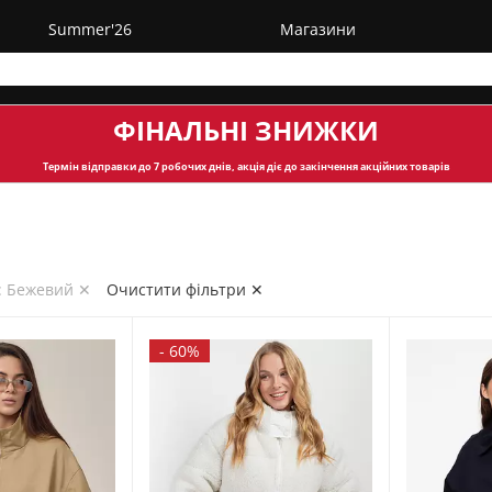
Summer'26
Магазини
ФІНАЛЬНІ ЗНИЖКИ
Термін відправки
до 7 робочих днів, акція діє до закінчення акційних товарів
: Бежевий ✕
Очистити фільтри ✕
-
60%