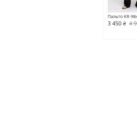
Пальто KR-98
3 450 ₴
4 9