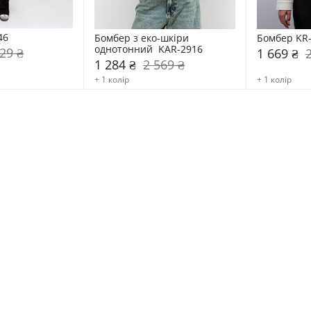
46
Бомбер з еко-шкіри 
Бомбер KR
однотонний  KAR-2916
29 ₴
1 669 ₴
1 284 ₴
2 569 ₴
+ 1 колір
+ 1 колір