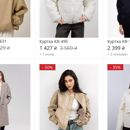
631
Куртка KR-495
Куртка KR-
29 ₴
1 427 ₴
3 569 ₴
2 399 ₴
+ 1 колір
+ 2 кольори
-
50%
-
35%