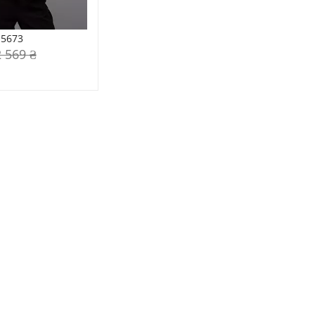
-5673
2 569 ₴