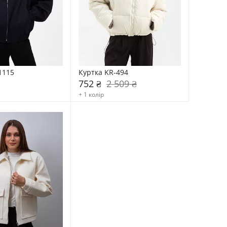
1115
Куртка KR-494
752 ₴
2 509 ₴
+ 1 колір