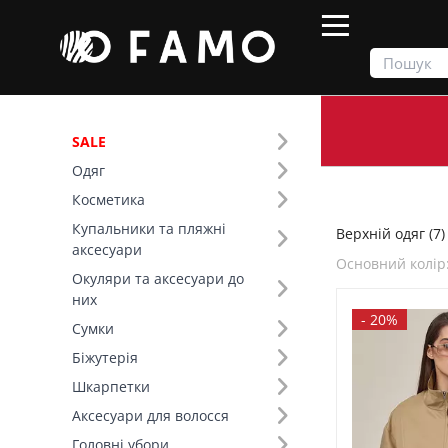
SALE
Одяг
Продукти
Одяг
Верхній одяг
Косметика
Купальники та пляжні
Верхній одяг (7)
Фільтр
аксесуари
Основний колір
Окуляри та аксесуари до
Ціна
них
-
20%
Сумки
SALE
Біжутерія
Шкарпетки
Розмір (5)
Аксесуари для волосся
Основний колір (10)
Головні убори