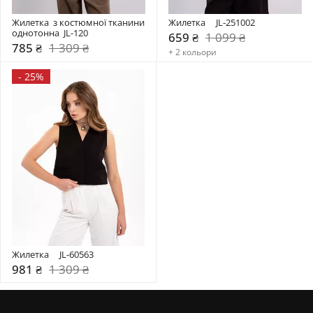
Жилетка  з костюмної тканини 
Жилетка     JL-251002
однотонна  JL-120
659 ₴
1 099 ₴
785 ₴
1 309 ₴
+ 2 кольори
-
25%
Жилетка     JL-60563
981 ₴
1 309 ₴