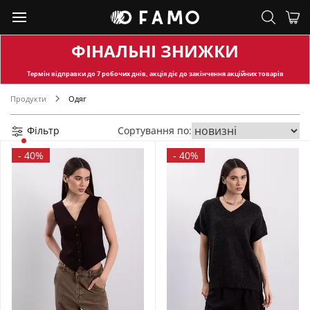
ФІНАЛЬНІ ЗНИЖКИ
Термін відправки
до 7 робочих днів, акція діє до закінчення акційних товарів
Продукти
Одяг
Фільтр
Сортування по:
-
40%
-
40%