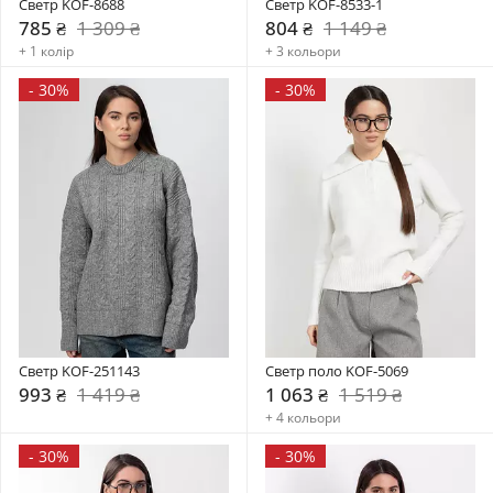
Светр KOF-8688
Светр KOF-8533-1
785 ₴
1 309 ₴
804 ₴
1 149 ₴
+ 1 колір
+ 3 кольори
-
30%
-
30%
Светр KOF-251143
Светр поло KOF-5069
993 ₴
1 419 ₴
1 063 ₴
1 519 ₴
+ 4 кольори
-
30%
-
30%