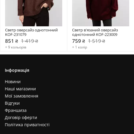
Светр оверсайз однотонний 
Светр в'язаний оверсайз 
KOF-231079
однотонний KOF-223009
851 ₴
1 419 ₴
759 ₴
1 519 ₴
+ 9 кольорів
+ 1 колір
Інформація
Новини
Наші магазини
Мої замовлення
Відгуки
Франшиза
Договір оферти
Політика приватності