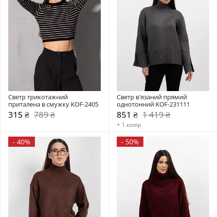
Светр трикотажний 
Светр в'язаний прямий 
приталена в смужку KOF-2405
однотонний KOF-231111
315 ₴
789 ₴
851 ₴
1 419 ₴
+ 1 колір
-
40%
-
50%