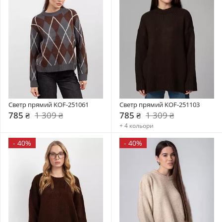
Светр прямий KOF-251061
Светр прямий KOF-251103
785 ₴
1 309 ₴
785 ₴
1 309 ₴
+ 4 кольори
-
40%
-
40%