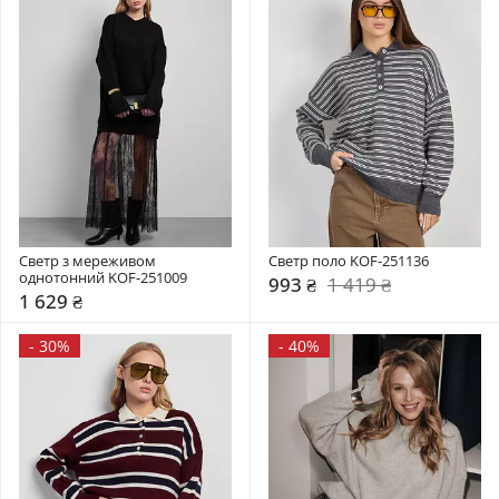
Светр з мереживом 
Светр поло KOF-251136
однотонний KOF-251009
993 ₴
1 419 ₴
1 629 ₴
-
30%
-
40%