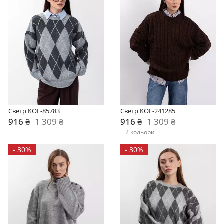
Светр KOF-85783
Светр KOF-241285
916 ₴
1 309 ₴
916 ₴
1 309 ₴
+ 2 кольори
-
30%
-
30%