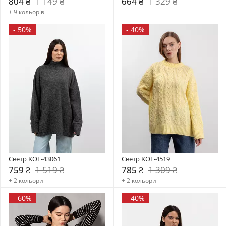
804 ₴
1 149 ₴
664 ₴
1 329 ₴
+ 9 кольорів
-
50%
-
40%
Светр KOF-43061
Светр KOF-4519
759 ₴
1 519 ₴
785 ₴
1 309 ₴
+ 2 кольори
+ 2 кольори
-
60%
-
40%