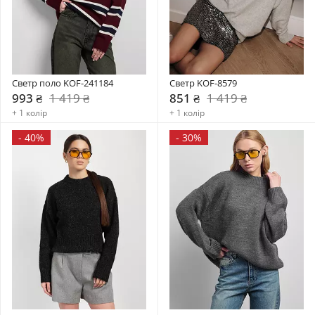
Светр поло KOF-241184
Светр KOF-8579
993 ₴
1 419 ₴
851 ₴
1 419 ₴
+ 1 колір
+ 1 колір
-
40%
-
30%