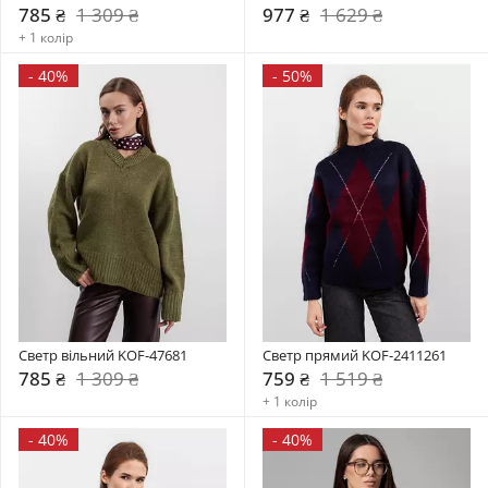
785 ₴
1 309 ₴
977 ₴
1 629 ₴
+ 1 колір
-
40%
-
50%
Светр вільний KOF-47681
Светр прямий KOF-2411261
785 ₴
1 309 ₴
759 ₴
1 519 ₴
+ 1 колір
-
40%
-
40%