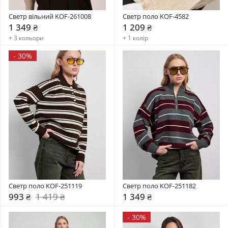
Светр вільний KOF-261008
Светр поло KOF-4582
1 349 ₴
1 209 ₴
+ 3 кольори
+ 1 колір
-
30%
Светр поло KOF-251119
Светр поло KOF-251182
993 ₴
1 419 ₴
1 349 ₴
-
30%