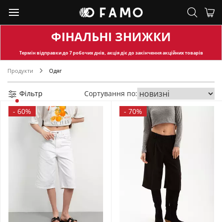
ФІНАЛЬНІ ЗНИЖКИ
Термін відправки
до 7 робочих днів, акція діє до закінчення акційних товарів
Продукти
Одяг
Фільтр
Сортування по:
-
60%
-
70%