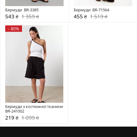
Бермуди  BR-3385
Бермуди  BR-71564
543 ₴
1 359 ₴
455 ₴
1 519 ₴
-
80%
Бермуди з костюмної тканини 
BR-241002
219 ₴
1 099 ₴