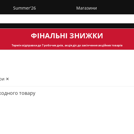
Summer'26
Магазини
ФІНАЛЬНІ ЗНИЖКИ
Термін відправки
до 7 робочих днів, акція діє до закінчення акційних товарів
ри ✕
жодного товару