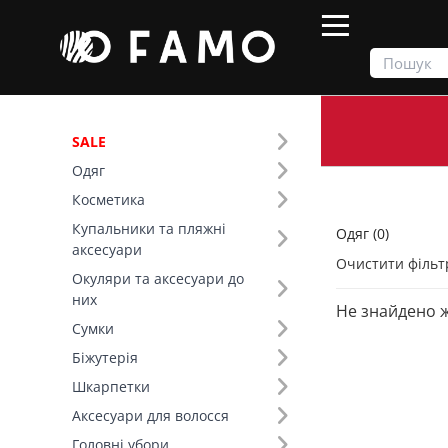
SALE
Одяг
Продукти
Одяг
Косметика
Купальники та пляжні
Одяг (0)
Фільтр
аксесуари
Очистити фільт
Окуляри та аксесуари до
Тип виробу (40)
них
Не знайдено 
Сумки
Біжутерія
Шкарпетки
Аксесуари для волосся
Головні убори