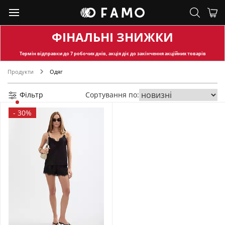
ФІНАЛЬНІ ЗНИЖКИ
Термін відправки
до 7 робочих днів, акція діє до закінчення акційних товарів
Продукти
Одяг
Фільтр
Сортування по:
-
30%