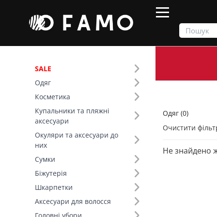
SALE
Одяг
Продукти
Одяг
Косметика
Купальники та пляжні
Одяг (0)
Фільтр
аксесуари
Очистити фільт
Окуляри та аксесуари до
Тип виробу (40)
них
Не знайдено 
Сумки
Біжутерія
Шкарпетки
Аксесуари для волосся
Головні убори