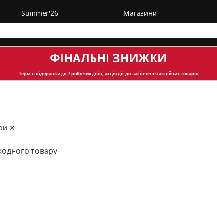
Summer'26
Магазини
ФІНАЛЬНІ ЗНИЖКИ
Термін відправки
до 7 робочих днів, акція діє до закінчення акційних товарів
ри ✕
жодного товару