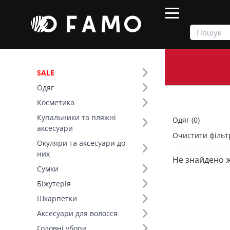
SALE
Одяг
Продукти
Одяг
Косметика
Купальники та пляжні
Одяг (0)
Фільтр
аксесуари
Очистити фільт
Окуляри та аксесуари до
Тип виробу (40)
них
Не знайдено 
Сумки
Біжутерія
Шкарпетки
Аксесуари для волосся
Головні убори