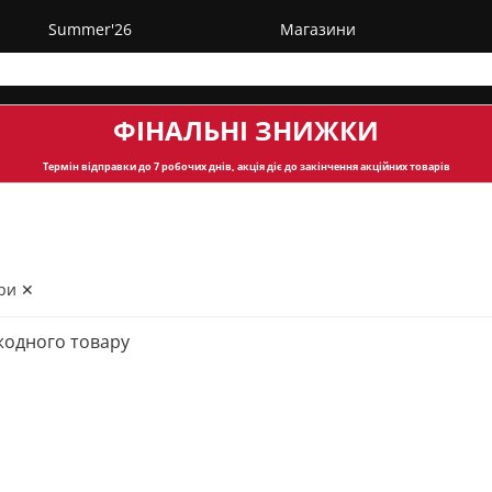
Summer'26
Магазини
ФІНАЛЬНІ ЗНИЖКИ
Термін відправки
до 7 робочих днів, акція діє до закінчення акційних товарів
ри ✕
жодного товару