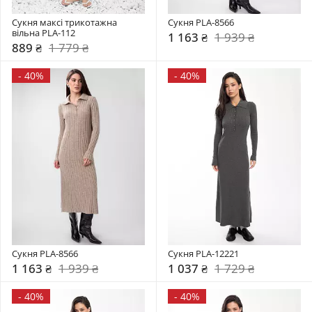
Сукня максі трикотажна 
Сукня PLA-8566
вільна PLA-112
1 163 ₴
1 939 ₴
889 ₴
1 779 ₴
-
40%
-
40%
Сукня PLA-8566
Сукня PLA-12221
1 163 ₴
1 939 ₴
1 037 ₴
1 729 ₴
-
40%
-
40%