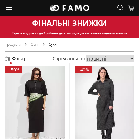
ФІНАЛЬНІ ЗНИЖКИ
Термін відправки
до 7 робочих днів, акція діє до закінчення акційних товарів
Продукти
Одяг
Сукні
Фільтр
Сортування по:
-
50%
-
40%