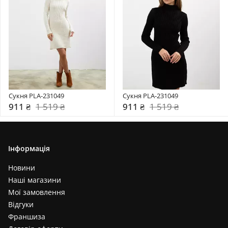
Сукня PLA-231049
Сукня PLA-231049
911 ₴
1 519 ₴
911 ₴
1 519 ₴
Інформація
Новини
Наші магазини
Мої замовлення
Відгуки
Франшиза