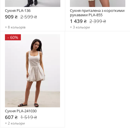
Сукня PLA-136
Сукня приталена з короткими 
рукавами PLA-855
909 ₴
2 599 ₴
1 439 ₴
2 399 ₴
+ 8 кольорів
+ 3 кольори
-
60%
Сукня PLA-241030
607 ₴
1 519 ₴
+ 2 кольори