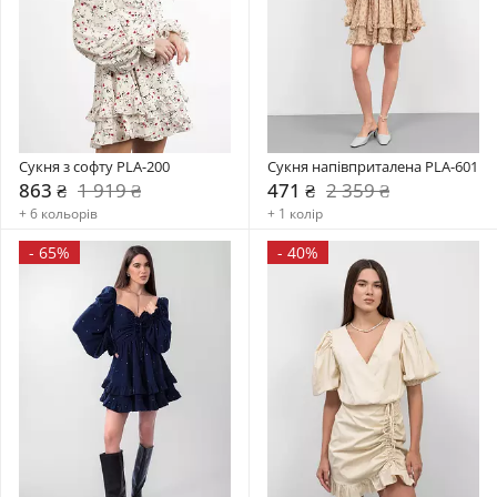
Сукня з софту PLA-200
Сукня напівприталена PLA-601
863 ₴
1 919 ₴
471 ₴
2 359 ₴
+ 6 кольорів
+ 1 колір
-
65%
-
40%