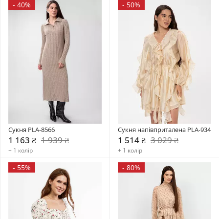
-
40%
-
50%
Сукня PLA-8566
Сукня напівприталена PLA-934
1 163 ₴
1 939 ₴
1 514 ₴
3 029 ₴
+ 1 колір
+ 1 колір
-
55%
-
80%