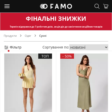
ФІНАЛЬНІ ЗНИЖКИ
Термін відправки
до 7 робочих днів, акція діє до закінчення акційних товарів
Продукти
Одяг
Сукні
Фільтр
Сортування по:
ТОП
-
50%