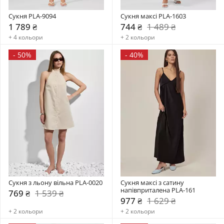
Сукня PLA-9094
Сукня максі PLA-1603
1 789 ₴
744 ₴
1 489 ₴
+ 4 кольори
+ 2 кольори
-
50%
-
40%
Сукня з льону вільна PLA-0020
Сукня максі з сатину 
напівприталена PLA-161
769 ₴
1 539 ₴
977 ₴
1 629 ₴
+ 2 кольори
+ 2 кольори