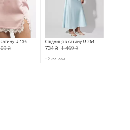
 сатину U-136
Спідниця з сатину U-264
309 ₴
734 ₴
1 469 ₴
+ 2 кольори