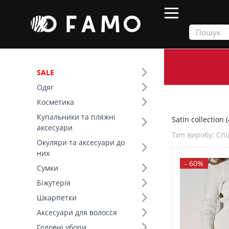
SALE
Одяг
Продукти
Одяг
Satin collection
Косметика
Купальники та пляжні
Satin collection (
Фільтр
аксесуари
Тип виробу: Спі
Окуляри та аксесуари до
Ціна
них
-
60%
Сумки
SALE
Біжутерія
Шкарпетки
Тип виробу (8)
Аксесуари для волосся
Спідниці (4)
Satin collection (+20)
Головні убори