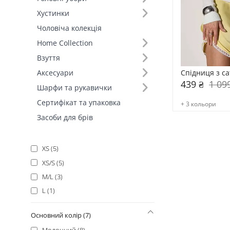
Топи (+6)
Хустинки
Сукні (+5)
Чоловіча колекція
Літні костюми (+3)
Home Collection
Штани (+1)
Взуття
Шорти (+1)
Спідниця з с
Аксесуари
Fall-Winter Collection'25 (+1)
439 ₴
1 09
Шарфи та рукавички
Сертифікат та упаковка
+ 3 кольори
Розмір (6)
Засоби для брів
S (7)
M (6)
XS (5)
XS/S (5)
M/L (3)
L (1)
Основний колір (7)