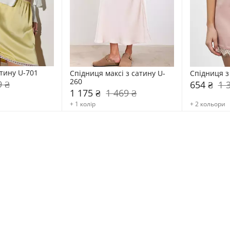
атину U-701
Спідниця максі з сатину U-
Спідниця з
260
9 ₴
654 ₴
1 
1 175 ₴
1 469 ₴
+ 1 колір
+ 2 кольори