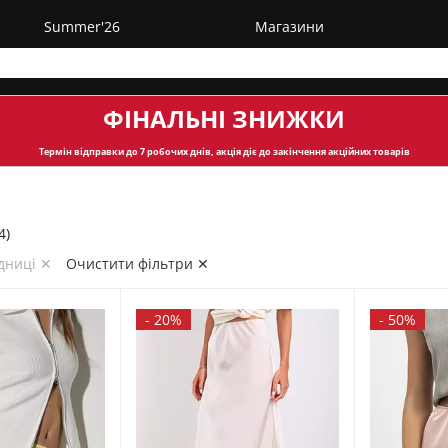
Summer'26
Магазини
ФІНАЛЬНІ ЗНИЖКИ
Термін відправки
до 7 робочих днів, акція діє до закінчення акційних товарів
4)
дниці ✕
Очистити фільтри ✕
-
20%
-
50%