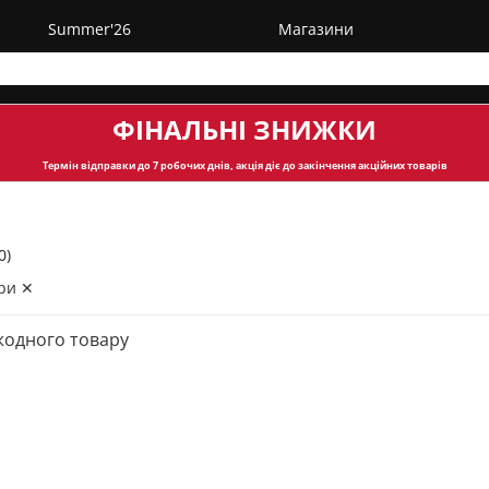
Summer'26
Магазини
ФІНАЛЬНІ ЗНИЖКИ
Термін відправки
до 7 робочих днів, акція діє до закінчення акційних товарів
0)
ри ✕
жодного товару