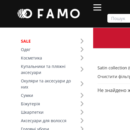
SALE
Одяг
Продукти
Одяг
Satin collection
Косметика
Купальники та пляжні
Satin collection (
Фільтр
аксесуари
Очистити фільт
Окуляри та аксесуари до
Тип виробу (8)
них
Не знайдено 
Satin collection (20)
Сумки
Топи (6)
Біжутерія
Сукні (5)
Шкарпетки
Спідниці (4)
Аксесуари для волосся
Літні костюми (3)
Головні убори