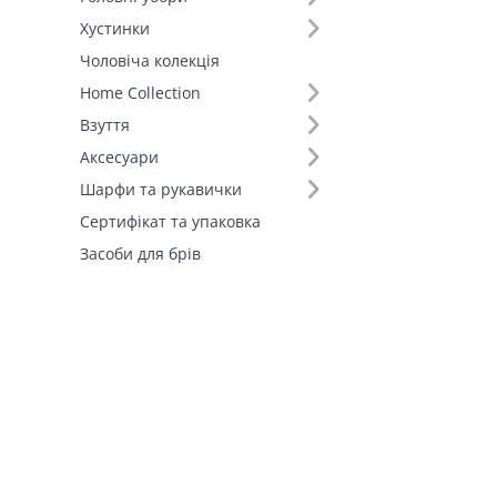
Штани (1)
Хустинки
Шорти (1)
Чоловіча колекція
Fall-Winter Collection'25 (1)
Home Collection
Взуття
Аксесуари
Шарфи та рукавички
Сертифікат та упаковка
Засоби для брів