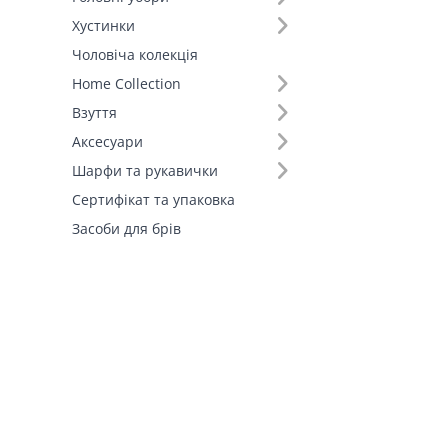
Штани (2)
Хустинки
Шорти (1)
Чоловіча колекція
Fall-Winter Collection'25 (1)
Home Collection
Взуття
Аксесуари
Шарфи та рукавички
Сертифікат та упаковка
Засоби для брів