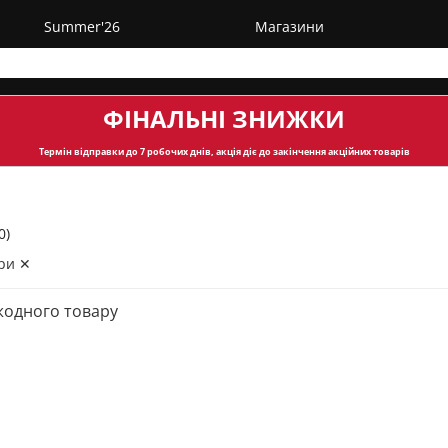
Summer'26
Магазини
ФІНАЛЬНІ ЗНИЖКИ
Термін відправки
до 7 робочих днів, акція діє до закінчення акційних товарів
0)
ри ✕
жодного товару