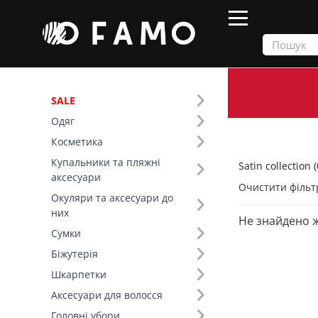
SALE
Одяг
Продукти
Одяг
Satin collection
Косметика
Купальники та пляжні
Satin collection (
Фільтр
аксесуари
Очистити фільт
Окуляри та аксесуари до
Тип виробу (8)
них
Не знайдено 
Satin collection (21)
Сумки
Топи (6)
Біжутерія
Сукні (5)
Шкарпетки
Спідниці (4)
Аксесуари для волосся
Літні костюми (3)
Головні убори