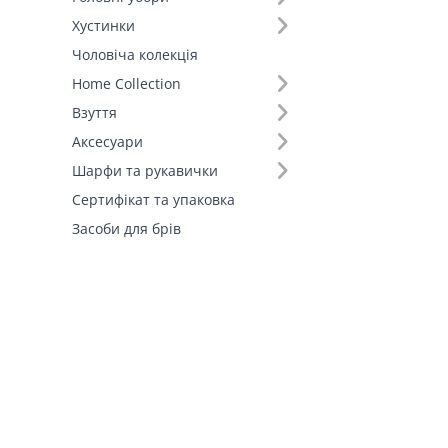
Штани (1)
Хустинки
Шорти (1)
Чоловіча колекція
Fall-Winter Collection'25 (1)
Home Collection
Взуття
Аксесуари
Шарфи та рукавички
Сертифікат та упаковка
Засоби для брів