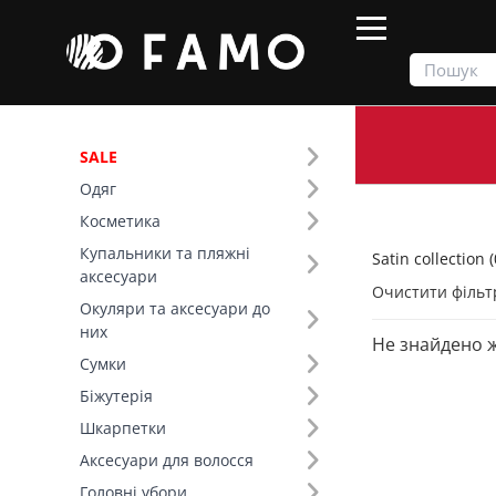
SALE
Одяг
Продукти
Одяг
Satin collection
Косметика
Купальники та пляжні
Satin collection (
Фільтр
аксесуари
Очистити фільт
Окуляри та аксесуари до
Тип виробу (8)
них
Не знайдено 
Satin collection (20)
Сумки
Топи (6)
Біжутерія
Сукні (5)
Шкарпетки
Спідниці (4)
Аксесуари для волосся
Літні костюми (3)
Головні убори