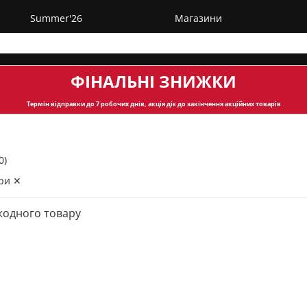
Summer'26
Магазини
ФІНАЛЬНІ ЗНИЖКИ
Термін відправки
до 7 робочих днів, акція діє до закінчення акційних товарів
0)
ри ✕
жодного товару