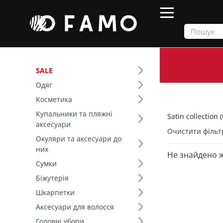
SALE
Одяг
Продукти
Одяг
Satin collection
Косметика
Купальники та пляжні
Satin collection (
Фільтр
аксесуари
Очистити фільт
Окуляри та аксесуари до
Тип виробу (8)
них
Не знайдено 
Satin collection (21)
Сумки
Топи (6)
Біжутерія
Сукні (5)
Шкарпетки
Спідниці (4)
Аксесуари для волосся
Літні костюми (3)
Головні убори