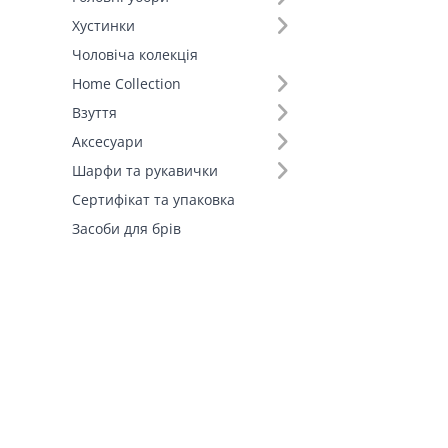
Штани (2)
Хустинки
Шорти (1)
Чоловіча колекція
Fall-Winter Collection'25 (1)
Home Collection
Взуття
Аксесуари
Шарфи та рукавички
Сертифікат та упаковка
Засоби для брів