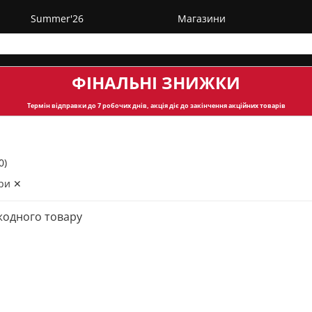
Summer'26
Магазини
ФІНАЛЬНІ ЗНИЖКИ
Термін відправки
до 7 робочих днів, акція діє до закінчення акційних товарів
0)
ри ✕
жодного товару