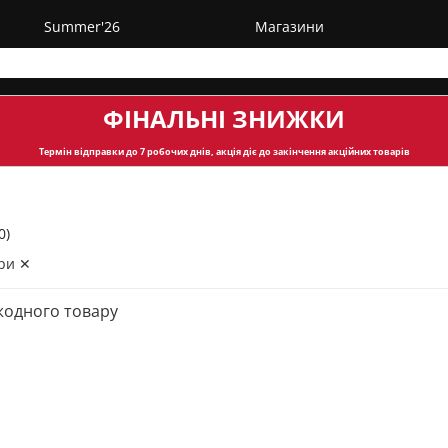
Summer'26
Магазини
ФІНАЛЬНІ ЗНИЖКИ
Термін відправки
до 7 робочих днів, акція діє до закінчення акційних товарів
0)
ри ✕
жодного товару