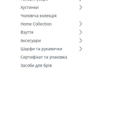
Штани (2)
Хустинки
Шорти (1)
Чоловіча колекція
Fall-Winter Collection'25 (1)
Home Collection
Взуття
Аксесуари
Шарфи та рукавички
Сертифікат та упаковка
Засоби для брів