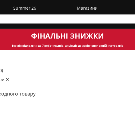
Summer'26
Магазини
ФІНАЛЬНІ ЗНИЖКИ
Термін відправки
до 7 робочих днів, акція діє до закінчення акційних товарів
0)
ри ✕
жодного товару