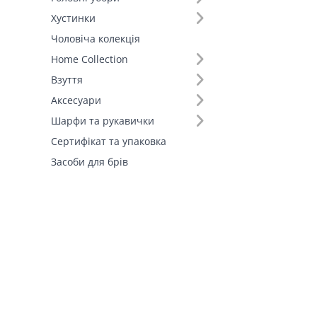
Штани (1)
Хустинки
Шорти (1)
Чоловіча колекція
Fall-Winter Collection'25 (1)
Home Collection
Взуття
Аксесуари
Шарфи та рукавички
Сертифікат та упаковка
Засоби для брів