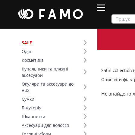
SALE
Одяг
Продукти
Одяг
Satin collection
Косметика
Купальники та пляжні
Satin collection (
Фільтр
аксесуари
Очистити фільт
Окуляри та аксесуари до
Тип виробу (8)
них
Не знайдено 
Satin collection (20)
Сумки
Топи (6)
Біжутерія
Сукні (5)
Шкарпетки
Спідниці (4)
Аксесуари для волосся
Літні костюми (3)
Головні убори