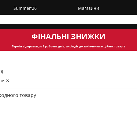
Summer'26
Магазини
ФІНАЛЬНІ ЗНИЖКИ
Термін відправки
до 7 робочих днів, акція діє до закінчення акційних товарів
0)
ри ✕
жодного товару