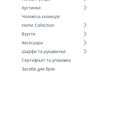
Штани (1)
Хустинки
Шорти (1)
Чоловіча колекція
Fall-Winter Collection'25 (1)
Home Collection
Взуття
Аксесуари
Шарфи та рукавички
Сертифікат та упаковка
Засоби для брів