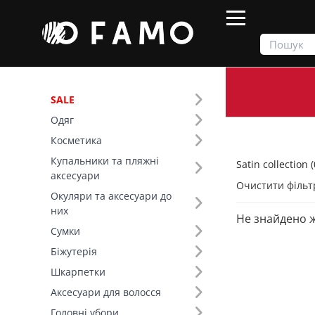
SALE
Одяг
Продукти
Одяг
Satin collection
Косметика
Купальники та пляжні
Satin collection (
Фільтр
аксесуари
Очистити фільт
Окуляри та аксесуари до
Тип виробу (8)
них
Не знайдено 
Satin collection (20)
Сумки
Топи (6)
Біжутерія
Сукні (5)
Шкарпетки
Спідниці (4)
Аксесуари для волосся
Літні костюми (3)
Головні убори