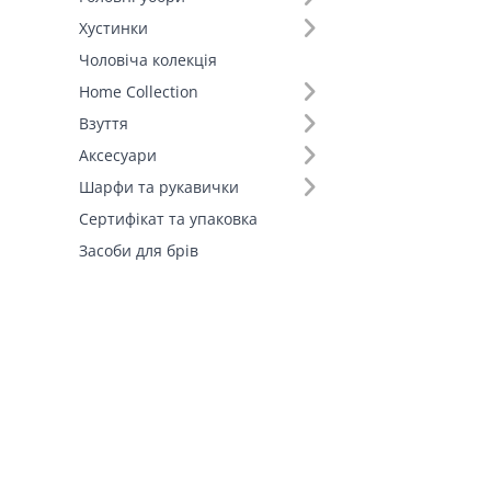
Штани (2)
Хустинки
Шорти (1)
Чоловіча колекція
Fall-Winter Collection'25 (1)
Home Collection
Взуття
Аксесуари
Шарфи та рукавички
Сертифікат та упаковка
Засоби для брів