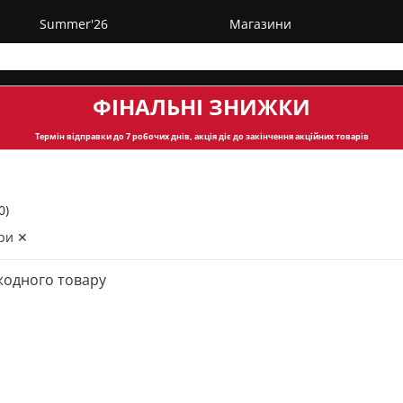
Summer'26
Магазини
ФІНАЛЬНІ ЗНИЖКИ
Термін відправки
до 7 робочих днів, акція діє до закінчення акційних товарів
0)
ри ✕
жодного товару