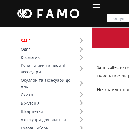
SALE
Одяг
Продукти
Одяг
Satin collection
Косметика
Купальники та пляжні
Satin collection (
Фільтр
аксесуари
Очистити фільт
Окуляри та аксесуари до
Тип виробу (8)
них
Не знайдено 
Satin collection (21)
Сумки
Топи (6)
Біжутерія
Сукні (5)
Шкарпетки
Спідниці (4)
Аксесуари для волосся
Літні костюми (3)
Головні убори