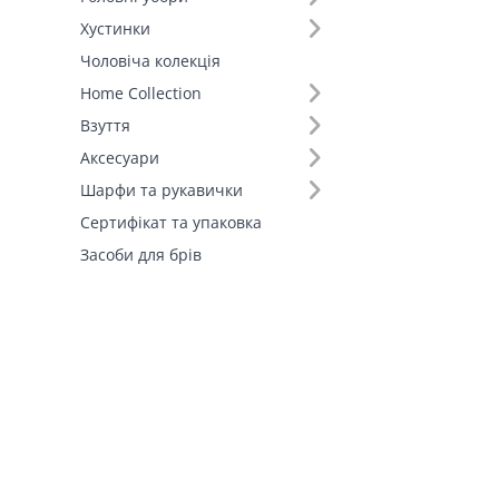
Штани (1)
Хустинки
Шорти (1)
Чоловіча колекція
Fall-Winter Collection'25 (1)
Home Collection
Взуття
Аксесуари
Шарфи та рукавички
Сертифікат та упаковка
Засоби для брів