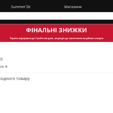
Summer'26
Магазини
ФІНАЛЬНІ ЗНИЖКИ
Термін відправки
до 7 робочих днів, акція діє до закінчення акційних товарів
0)
ри ✕
жодного товару