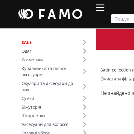
SALE
Одяг
Продукти
Одяг
Satin collection
Косметика
Купальники та пляжні
Satin collection (
Фільтр
аксесуари
Очистити фільт
Окуляри та аксесуари до
Тип виробу (8)
них
Не знайдено 
Satin collection (20)
Сумки
Топи (6)
Біжутерія
Сукні (5)
Шкарпетки
Спідниці (4)
Аксесуари для волосся
Літні костюми (3)
Головні убори