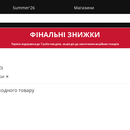
Summer'26
Магазини
ФІНАЛЬНІ ЗНИЖКИ
Термін відправки
до 7 робочих днів, акція діє до закінчення акційних товарів
0)
ри ✕
жодного товару