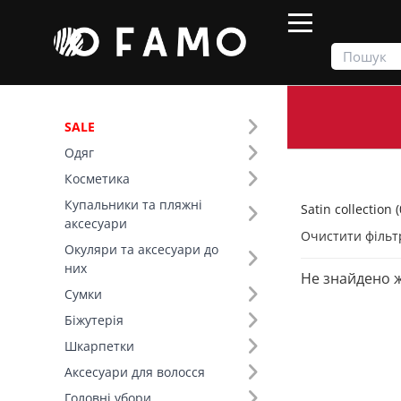
SALE
Одяг
Продукти
Одяг
Satin collection
Косметика
Купальники та пляжні
Satin collection (
Фільтр
аксесуари
Очистити фільт
Окуляри та аксесуари до
Тип виробу (8)
них
Не знайдено 
Satin collection (21)
Сумки
Топи (6)
Біжутерія
Сукні (5)
Шкарпетки
Спідниці (4)
Аксесуари для волосся
Літні костюми (3)
Головні убори