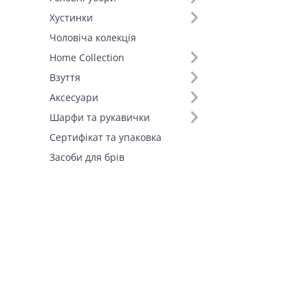
Штани (2)
Хустинки
Шорти (1)
Чоловіча колекція
Fall-Winter Collection'25 (1)
Home Collection
Взуття
Аксесуари
Шарфи та рукавички
Сертифікат та упаковка
Засоби для брів