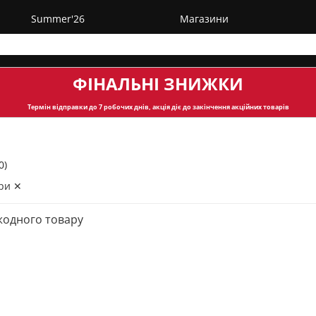
Summer'26
Магазини
ФІНАЛЬНІ ЗНИЖКИ
Термін відправки
до 7 робочих днів, акція діє до закінчення акційних товарів
0)
ри ✕
жодного товару