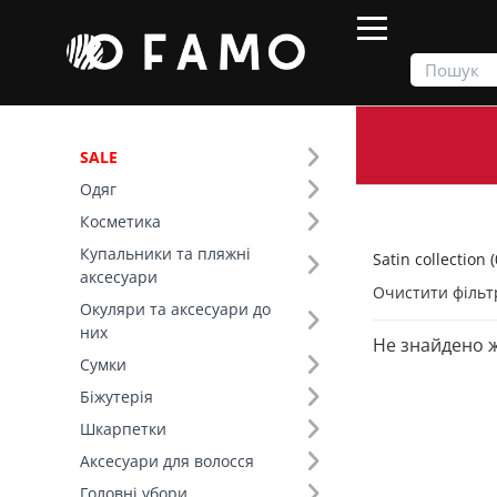
SALE
Одяг
Продукти
Одяг
Satin collection
Косметика
Купальники та пляжні
Satin collection (
Фільтр
аксесуари
Очистити фільт
Окуляри та аксесуари до
Тип виробу (8)
них
Не знайдено 
Satin collection (20)
Сумки
Топи (6)
Біжутерія
Сукні (5)
Шкарпетки
Спідниці (4)
Аксесуари для волосся
Літні костюми (3)
Головні убори