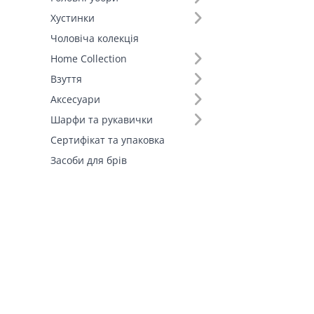
Штани (1)
Хустинки
Шорти (1)
Чоловіча колекція
Fall-Winter Collection'25 (1)
Home Collection
Взуття
Аксесуари
Шарфи та рукавички
Сертифікат та упаковка
Засоби для брів