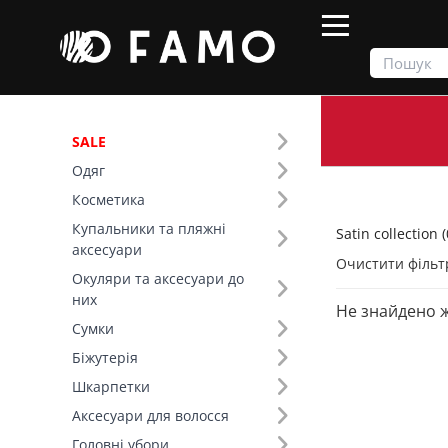
SALE
Одяг
Продукти
Одяг
Satin collection
Косметика
Купальники та пляжні
Satin collection (
Фільтр
аксесуари
Очистити фільт
Окуляри та аксесуари до
Тип виробу (7)
них
Не знайдено 
Satin collection (19)
Сумки
Топи (6)
Біжутерія
Сукні (5)
Шкарпетки
Спідниці (3)
Аксесуари для волосся
Літні костюми (3)
Головні убори