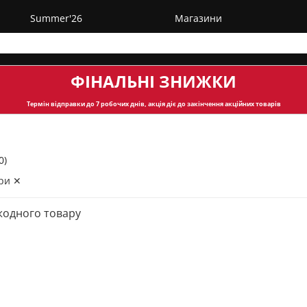
Summer'26
Магазини
ФІНАЛЬНІ ЗНИЖКИ
Термін відправки
до 7 робочих днів, акція діє до закінчення акційних товарів
0)
ри ✕
жодного товару