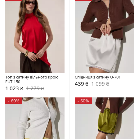
Топ з сатину вільного крою 
Спідниця з сатину U-701
FUT-150
439 ₴
1 099 ₴
1 023 ₴
1 279 ₴
-
60%
-
60%