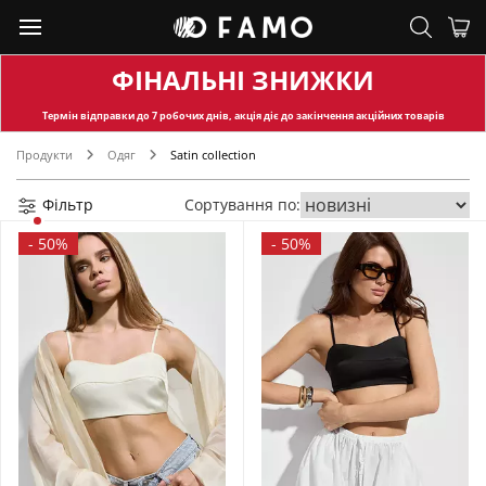
ФІНАЛЬНІ ЗНИЖКИ
Термін відправки
до 7 робочих днів, акція діє до закінчення акційних товарів
Продукти
Одяг
Satin collection
Фільтр
Сортування по:
-
50%
-
50%