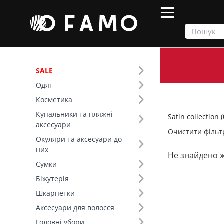
SALE
Одяг
Продукти
Одяг
Satin collection
Косметика
Купальники та пляжні
Satin collection (
Фільтр
аксесуари
Очистити фільт
Окуляри та аксесуари до
Ціна
них
Не знайдено 
Сумки
SALE
Біжутерія
Шкарпетки
Тип виробу (8)
Аксесуари для волосся
Satin collection (20)
Топи (6)
Головні убори