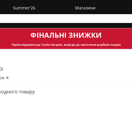
Summer'26
Магазини
ФІНАЛЬНІ ЗНИЖКИ
Термін відправки
до 7 робочих днів, акція діє до закінчення акційних товарів
0)
ри ✕
жодного товару