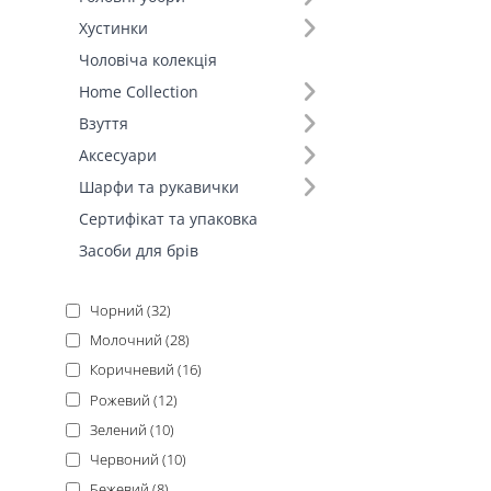
Сукні (5)
Хустинки
Спідниці (4)
Чоловіча колекція
Літні костюми (3)
Home Collection
Штани (1)
Взуття
Шорти (1)
Аксесуари
Fall-Winter Collection'25 (1)
Шарфи та рукавички
Сертифікат та упаковка
Основний колір (12)
Засоби для брів
Чорний (32)
Молочний (28)
Коричневий (16)
Рожевий (12)
Зелений (10)
Червоний (10)
Бежевий (8)