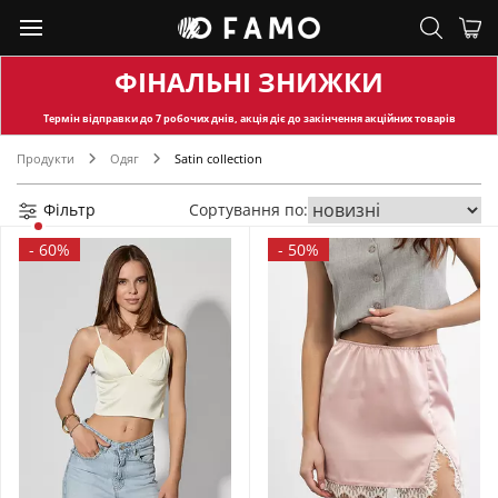
ФІНАЛЬНІ ЗНИЖКИ
Термін відправки
до 7 робочих днів, акція діє до закінчення акційних товарів
Продукти
Одяг
Satin collection
Фільтр
Сортування по:
-
60%
-
50%