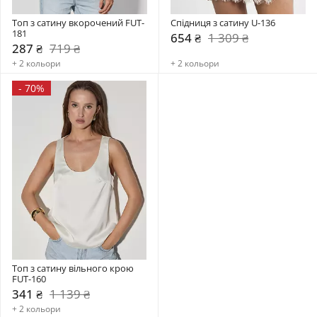
Топ з сатину вкорочений FUT-
Спідниця з сатину U-136
181
654 ₴
1 309 ₴
287 ₴
719 ₴
+ 2 кольори
+ 2 кольори
-
70%
Топ з сатину вільного крою 
FUT-160
341 ₴
1 139 ₴
+ 2 кольори