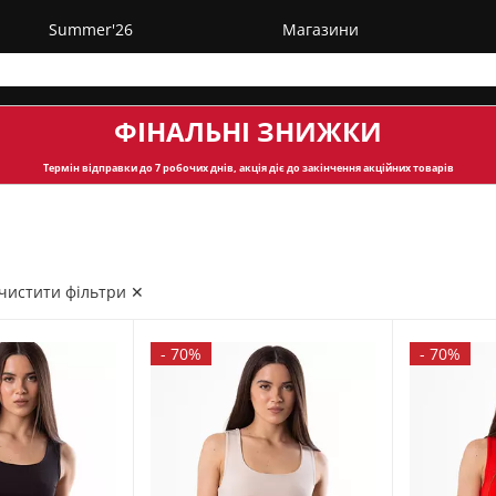
Summer'26
Магазини
ФІНАЛЬНІ ЗНИЖКИ
Термін відправки
до 7 робочих днів, акція діє до закінчення акційних товарів
чистити фільтри ✕
-
70%
-
70%