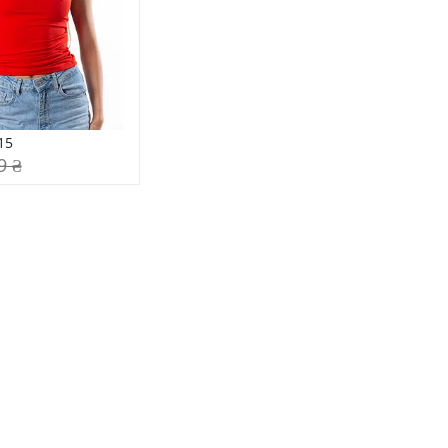
15
9 ₴