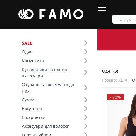
SALE
Одяг
Продукти
Одяг
Косметика
Купальники та пляжні
Одяг (3)
Фільтр
аксесуари
Розмір: XL ✕
О
Окуляри та аксесуари до
SALE
них
-
70%
Сумки
Тип виробу (1)
Біжутерія
Шкарпетки
Основний колір (3)
Аксесуари для волосся
Розмір (19)
Головні убори