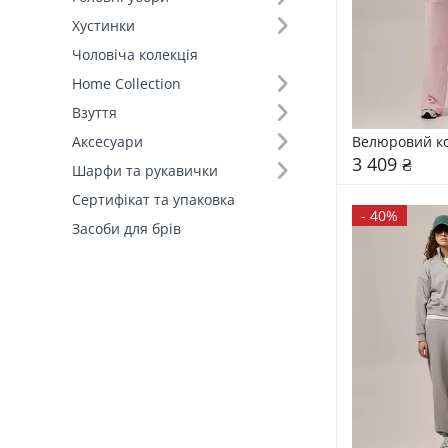
Хустинки
Основний колір (6)
Чоловіча колекція
Home Collection
Виробник (1)
Взуття
FAMO, власне виробництво (5)
Велюровий к
Аксесуари
3 409 ₴
Шарфи та рукавички
Сертифікат та упаковка
-
40%
Засоби для брів