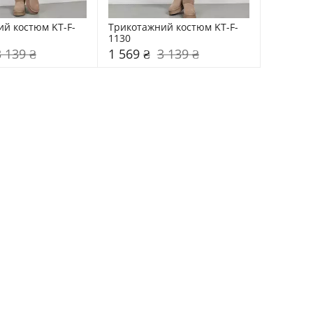
й костюм KT-F-
Трикотажний костюм KT-F-
1130
3 139 ₴
1 569 ₴
3 139 ₴