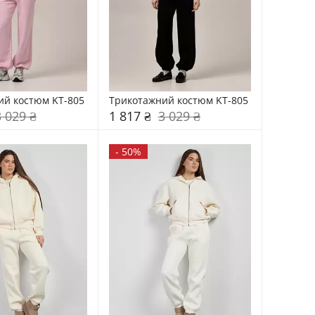
ий костюм KT-805
Трикотажний костюм KT-805
3 029 ₴
1 817 ₴
3 029 ₴
-
50%