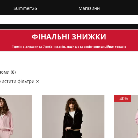
Summer'26
Магазини
ФІНАЛЬНІ ЗНИЖКИ
Термін відправки
до 7 робочих днів, акція діє до закінчення акційних товарів
юми (8)
чистити фільтри ✕
-
40%