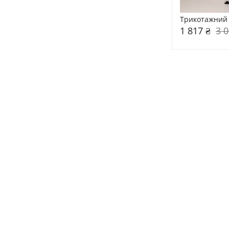
Трикотажний 
1 817 ₴
3 0