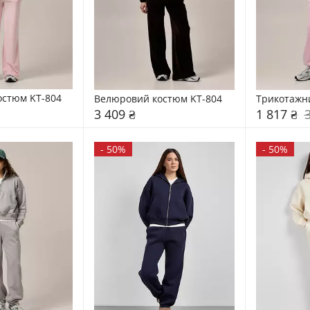
остюм KT-804
Велюровий костюм KT-804
Трикотажн
3 409 ₴
1 817 ₴
-
50%
-
50%