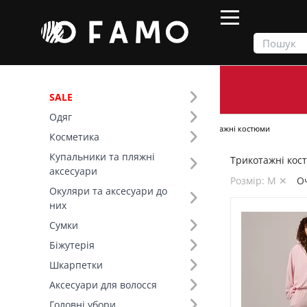
SALE
Одяг
Продукти
Одяг
Костюми
Трикотажні костюми
Косметика
Купальники та пляжні
Трикотажні кост
Фільтр
аксесуари
Розмір: M ✕
О
Окуляри та аксесуари до
Ціна
них
Сумки
SALE
Біжутерія
Шкарпетки
Сезон (2)
Аксесуари для волосся
Розмір (6)
Головні убори