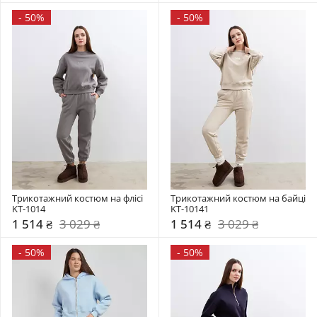
-
50%
-
50%
Трикотажний костюм на флісі 
Трикотажний костюм на байці 
KT-1014
KT-10141
1 514 ₴
3 029 ₴
1 514 ₴
3 029 ₴
-
50%
-
50%