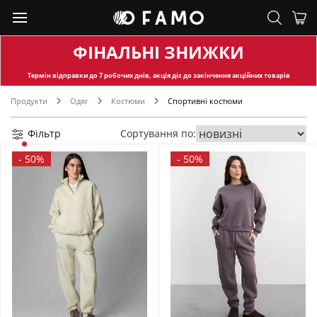
ФІНАЛЬНІ ЗНИЖКИ
Термін відправки
до 7 робочих днів, акція діє до закінчення акційних товарів
Продукти
Одяг
Костюми
Спортивні костюми
Фільтр
Сортування по:
-
50%
-
50%