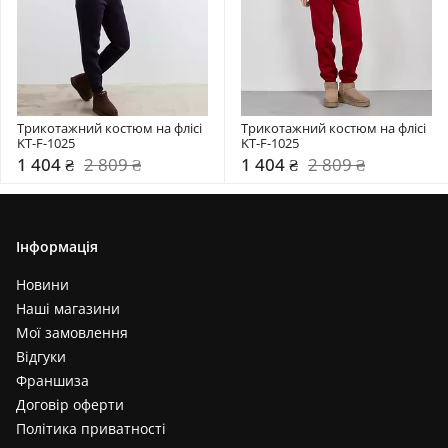
Трикотажний костюм на флісі 
Трикотажний костюм на флісі 
KT-F-1025
KT-F-1025
1 404 ₴
2 809 ₴
1 404 ₴
2 809 ₴
Інформація
Новини
Наші магазини
Мої замовлення
Відгуки
Франшиза
Договір оферти
Політика приватності