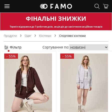
ФІНАЛЬНІ ЗНИЖКИ
Термін відправки
до 7 робочих днів, акція діє до закінчення акційних товарів
Продукти
Одяг
Костюми
Спортивні костюми
Фільтр
Сортування по:
-
55%
-
55%