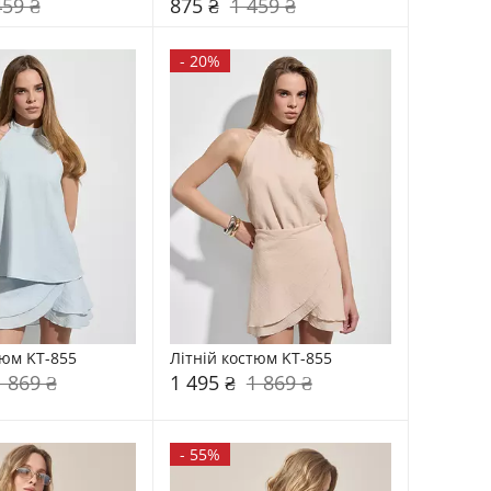
459 ₴
875 ₴
1 459 ₴
-
20%
тюм KT-855
Літній костюм KT-855
1 869 ₴
1 495 ₴
1 869 ₴
-
55%