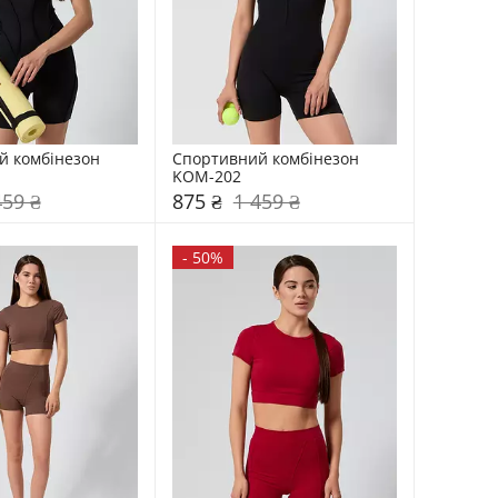
комбінезон    
Спортивний комбінезон    
KOM-202
459 ₴
875 ₴
1 459 ₴
-
50%