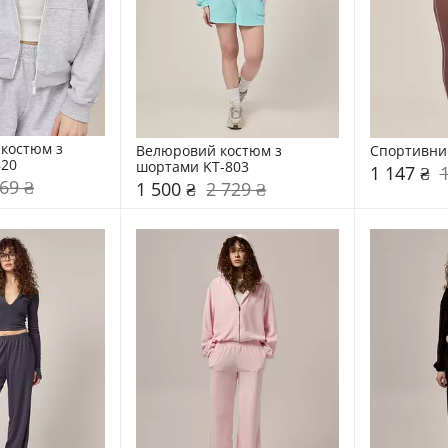
костюм з 
Велюровий костюм з 
Спортивни
820
шортами KT-803
1 147 ₴
69 ₴
1 500 ₴
2 729 ₴