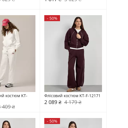
-
50%
ий костюм KT-
Флісовий костюм KT-F-12171
2 089 ₴
4 179 ₴
3 409 ₴
-
50%