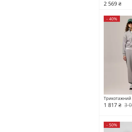
2 569 ₴
-
40%
Трикотажний 
1 817 ₴
3 0
-
50%