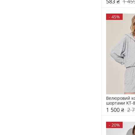
583 ₴
1 45
-
45%
Велюровий ко
шортами KT-
1 500 ₴
2 7
-
20%