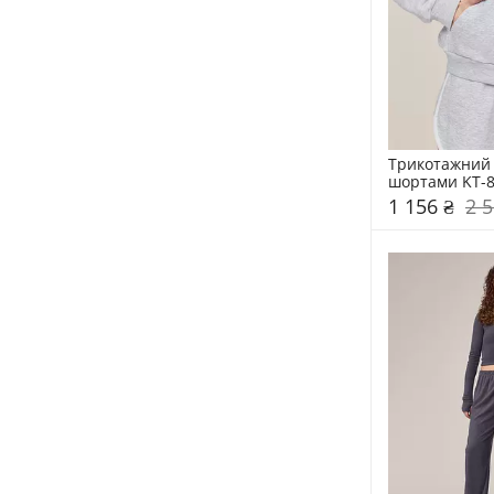
Трикотажний 
шортами KT-
1 156 ₴
2 5