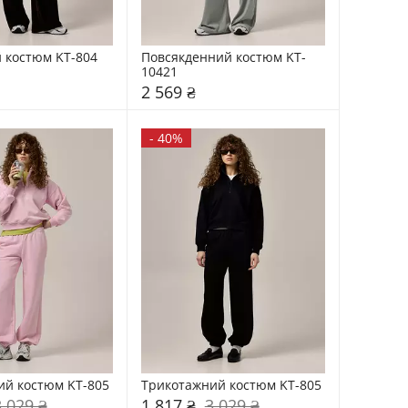
 костюм KT-804
Повсякденний костюм KT-
10421
2 569 ₴
-
40%
ий костюм KT-805
Трикотажний костюм KT-805
3 029 ₴
1 817 ₴
3 029 ₴