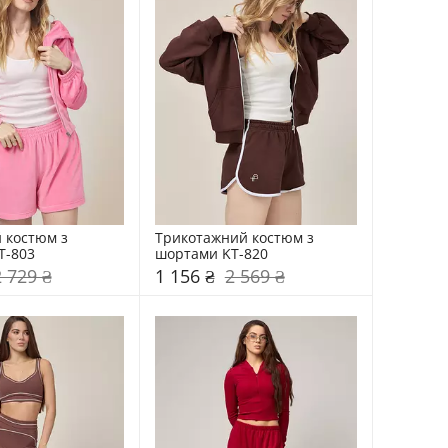
костюм з 
Трикотажний костюм з 
T-803
шортами KT-820
2 729 ₴
1 156 ₴
2 569 ₴