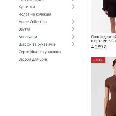
Хустинки
Стиль (2)
Чоловіча колекція
Home Collection
Виробник (1)
Взуття
FAMO, власне виробництво (20)
Повсякденний
Аксесуари
шортами KT-
Шарфи та рукавички
4 289 ₴
Сертифікат та упаковка
Засоби для брів
-
40%