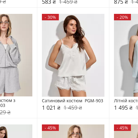
9 ₴
583 ₴
1 459 ₴
875 ₴
1 
-
30%
-
20%
стюм з 
Сатиновий костюм  PGM-903
Літній кос
803
1 021 ₴
1 459 ₴
1 495 ₴
29 ₴
-
45%
-
45%