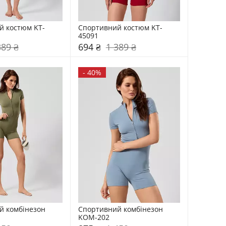
й костюм KT-
Спортивний костюм KT-
45091
389 ₴
694 ₴
1 389 ₴
-
40%
комбінезон    
Спортивний комбінезон    
KOM-202