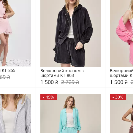
м KT-855
Велюровий костюм з 
Велюровий 
шортами KT-803
шортами K
69 ₴
1 500 ₴
2 729 ₴
1 500 ₴
-
45%
-
30%