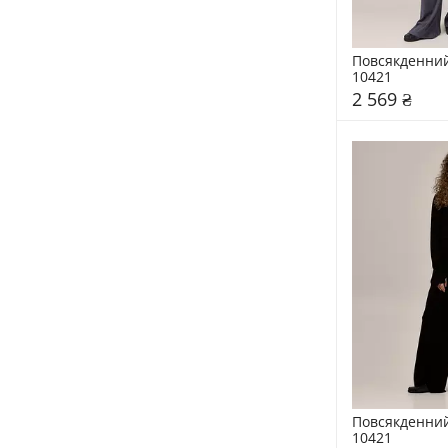
Повсякденний
10421
2 569 ₴
Повсякденний
10421