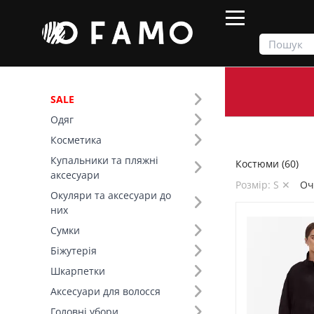
SALE
Одяг
Продукти
Одяг
Костюми
Косметика
Купальники та пляжні
Костюми (60)
Фільтр
аксесуари
Розмір: S ✕
Оч
Окуляри та аксесуари до
Ціна
них
Сумки
SALE
Біжутерія
Шкарпетки
Основний колір (12)
Аксесуари для волосся
Розмір (8)
Головні убори