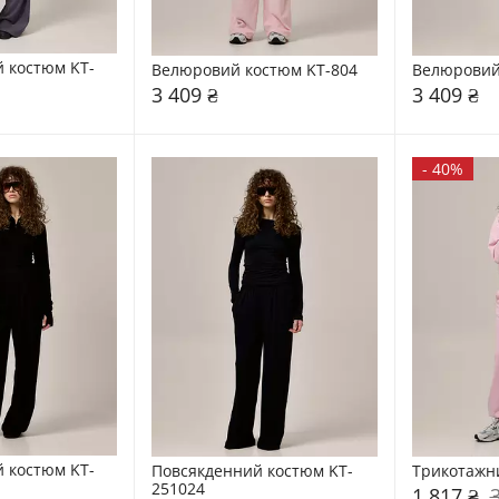
 костюм KT-
Велюровий костюм KT-804
Велюровий
3 409 ₴
3 409 ₴
-
40%
 костюм KT-
Повсякденний костюм KT-
Трикотажн
251024
1 817 ₴