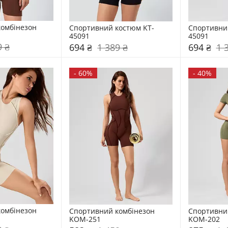
бінезон    
Спортивний костюм KT-
Спортивни
45091
45091
9 ₴
694 ₴
1 389 ₴
694 ₴
1 
-
60%
-
40%
бінезон    
Спортивний комбінезон    
Спортивний 
KOM-251
KOM-202