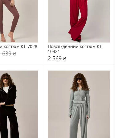
й костюм KT-7028
Повсякденний костюм KT-
10421
1 639 ₴
2 569 ₴