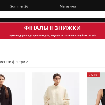
Summer'26
Магазини
ФІНАЛЬНІ ЗНИЖКИ
Термін відправки
до 7 робочих днів, акція діє до закінчення акційних товарів
истити фільтри ✕
-
60%