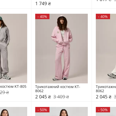
1 749 ₴
-
40%
-
40%
костюм KT-805
Трикотажний костюм KT-
Трикотажн
8062
8062
29 ₴
2 045 ₴
3 409 ₴
2 045 ₴
-
50%
-
50%