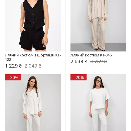
Лляний костюм з шортами KT-
Лляний костюм KT-846
122
2 638 ₴
3 769 ₴
1 229 ₴
2 049 ₴
-
30%
-
20%