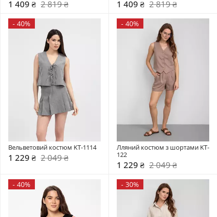
1 409 ₴
2 819 ₴
1 409 ₴
2 819 ₴
-
40%
-
40%
Вельветовий костюм KT-1114
Лляний костюм з шортами KT-
122
1 229 ₴
2 049 ₴
1 229 ₴
2 049 ₴
-
40%
-
30%