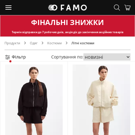
ФІНАЛЬНІ ЗНИЖКИ
Термін відправки
до 7 робочих днів, акція діє до закінчення акційних товарів
Продукти
Одяг
Костюми
Літні костюми
Фільтр
Сортування по: