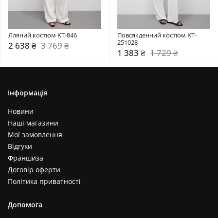
Лляний костюм KT-846
Повсякденний костюм KT-
251028
2 638 ₴
3 769 ₴
1 383 ₴
1 729 ₴
Інформація
Новини
Наші магазини
Мої замовлення
Відгуки
Франшиза
Договір оферти
Політика приватності
Допомога