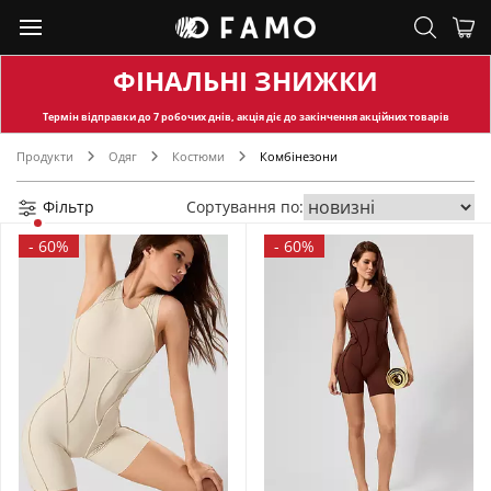
ФІНАЛЬНІ ЗНИЖКИ
Термін відправки
до 7 робочих днів, акція діє до закінчення акційних товарів
Продукти
Одяг
Костюми
Комбінезони
Фільтр
Сортування по:
-
60%
-
60%