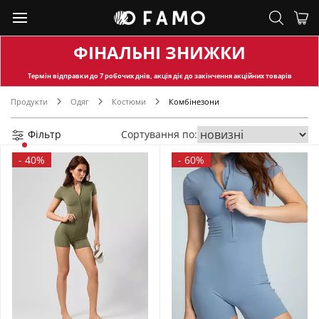
ФІНАЛЬНІ ЗНИЖКИ
Термін відправки
до 7 робочих днів, акція діє до закінчення акційних товарів
Продукти
Одяг
Костюми
Комбінезони
Фільтр
Сортування по:
-
40%
-
60%