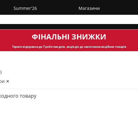
Summer'26
Магазини
ФІНАЛЬНІ ЗНИЖКИ
Термін відправки
до 7 робочих днів, акція діє до закінчення акційних товарів
)
ри ✕
жодного товару