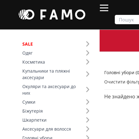
SALE
Одяг
Продукти
Головні убори
Косметика
Купальники та пляжні
Головні убори (0
Фільтр
аксесуари
Очистити фільт
Окуляри та аксесуари до
Тип виробу (13)
них
Не знайдено 
Сумки
Біжутерія
Шкарпетки
Аксесуари для волосся
Головні убори