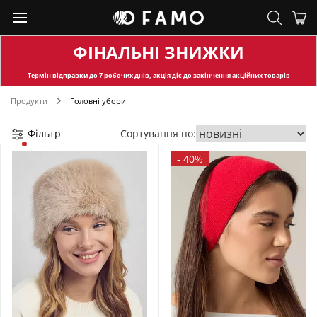
ФІНАЛЬНІ ЗНИЖКИ
Термін відправки
до 7 робочих днів, акція діє до закінчення акційних товарів
Продукти
Головні убори
Фільтр
Сортування по:
-
40%