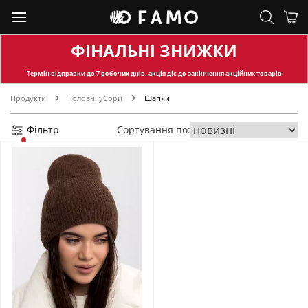
ФІНАЛЬНІ ЗНИЖКИ
Термін відправки
до 7 робочих днів, акція діє до закінчення акційних товарів
Продукти
Головні убори
Шапки
Фільтр
Сортування по: