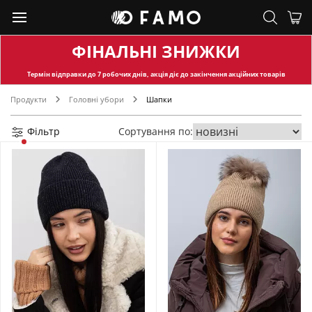
ФІНАЛЬНІ ЗНИЖКИ
Термін відправки
до 7 робочих днів, акція діє до закінчення акційних товарів
Продукти
Головні убори
Шапки
Фільтр
Сортування по: