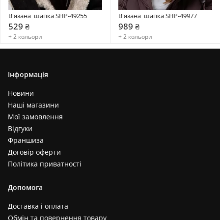
В'язана  шапка SHP-49255
В'язана  шапка SHP-49977
529 ₴
989 ₴
+ 2 кольори
+ 2 кольори
Інформація
Новини
Наші магазини
Мої замовлення
Відгуки
Франшиза
Договір оферти
Політика приватності
Допомога
Доставка і оплата
Обмін та повернення товару