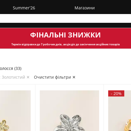
Summer'26
Магазини
ФІНАЛЬНІ ЗНИЖКИ
Термін відправки
до 7 робочих днів, акція діє до закінчення акційних товарів
олосся (33)
: Золотистий ✕
Очистити фільтри ✕
-
20%