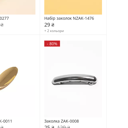
0277
Набір заколок NZAK-1476
 ₴
29 ₴
+ 2 кольори
-
80%
K-0011
Заколка ZAK-0008
 ₴
25 ₴
129 ₴