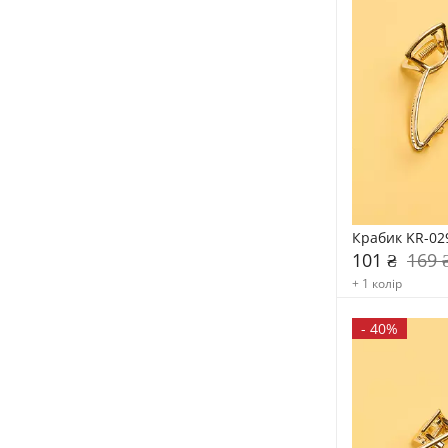
Крабик KR-02
101 ₴
169 
+ 1 колір
-
40%