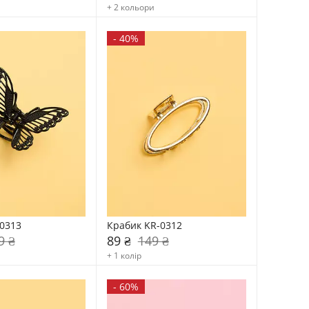
+ 2 кольори
-
40%
0313
Крабик KR-0312
9 ₴
89 ₴
149 ₴
+ 1 колір
-
60%