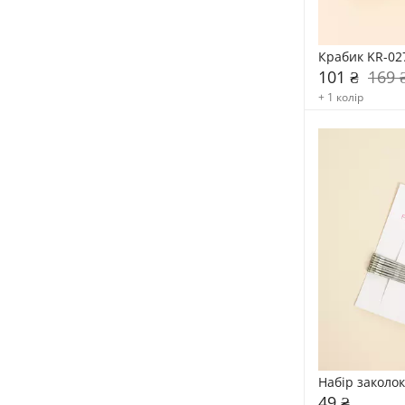
Крабик KR-02
101 ₴
169 
+ 1 колір
Набір заколо
49 ₴