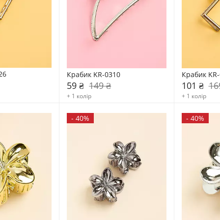
26
Крабик KR-0310
Крабик KR-
59 ₴
149 ₴
101 ₴
16
+ 1 колір
+ 1 колір
-
40%
-
40%