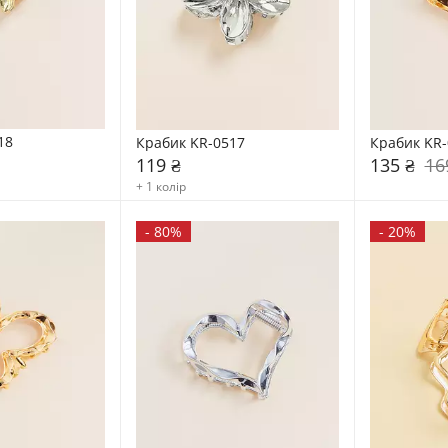
18
Крабик KR-0517
Крабик KR-
119 ₴
135 ₴
16
+ 1 колір
-
80%
-
20%