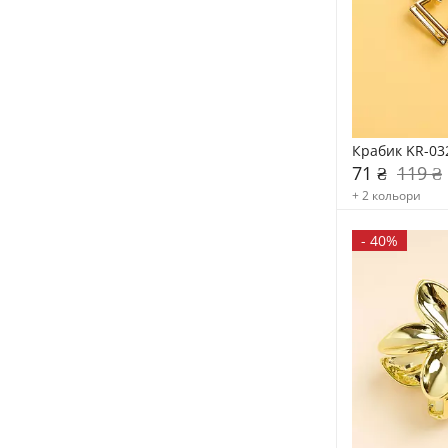
Крабик KR-03
71 ₴
119 ₴
+ 2 кольори
-
40%