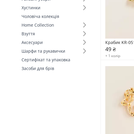
Хустинки
Вид товару (9)
Чоловіча колекція
Home Collection
Взуття
Крабик KR-05
Аксесуари
49 ₴
Шарфи та рукавички
+ 1 колір
Сертифікат та упаковка
Засоби для брів