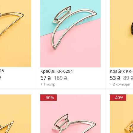
95
Крабик KR-0294
Крабик KR-
₴
67 ₴
169 ₴
53 ₴
89 
+ 1 колір
+ 2 кольори
-
60%
-
40%