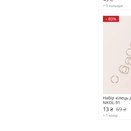
+ 3 кольори
-
80%
Набір кілець 
NKOL-91
13 ₴
69 ₴
+ 1 колір