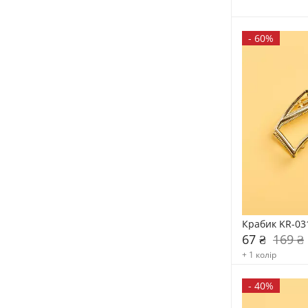
-
60%
Крабик KR-03
67 ₴
169 ₴
+ 1 колір
-
40%