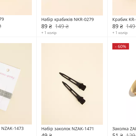
79
Набір крабиків NKR-0279
Крабик KR-
₴
89 ₴
149 ₴
89 ₴
149
+ 1 колір
+ 1 колір
-
60%
к NZAK-1473
Набір заколок NZAK-1471
Заколка ZA
49 ₴
51 ₴
129