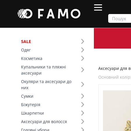
SALE
Одяг
Продукти
Аксесуари для волосся
Косметика
Купальники та пляжні
Аксесуари для в
Фільтр
аксесуари
Основний колір
Окуляри та аксесуари до
Ціна
них
Сумки
SALE
Біжутерія
Шкарпетки
Основний колір (19)
Аксесуари для волосся
Склад (8)
Головні убори