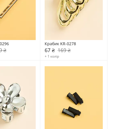
0296
Крабик KR-0278
9 ₴
67 ₴
169 ₴
+ 1 колір