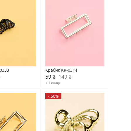
0333
Крабик KR-0314
₴
59 ₴
149 ₴
+ 1 колір
-
60%