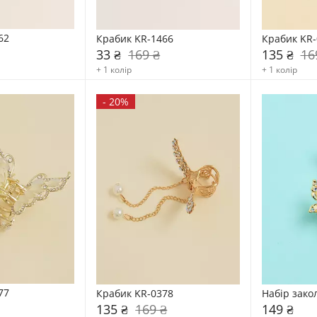
62
Крабик KR-1466
Крабик KR-
33 ₴
169 ₴
135 ₴
16
+ 1 колір
+ 1 колір
-
20%
77
Крабик KR-0378
Набір зако
135 ₴
169 ₴
149 ₴