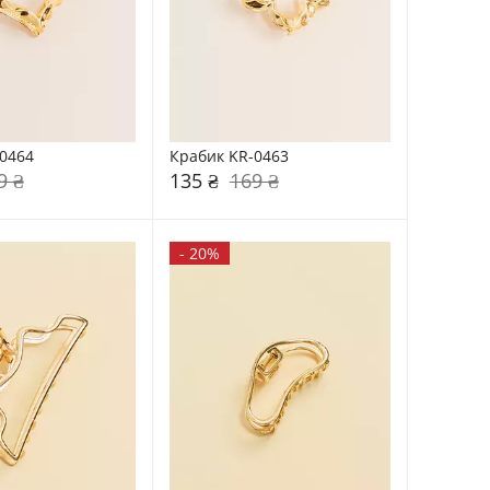
0464
Крабик KR-0463
9 ₴
135 ₴
169 ₴
-
20%