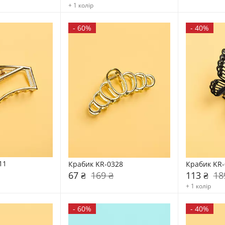
+ 1 колір
-
60%
-
40%
11
Крабик KR-0328
Крабик KR-
67 ₴
169 ₴
113 ₴
18
+ 1 колір
-
60%
-
40%