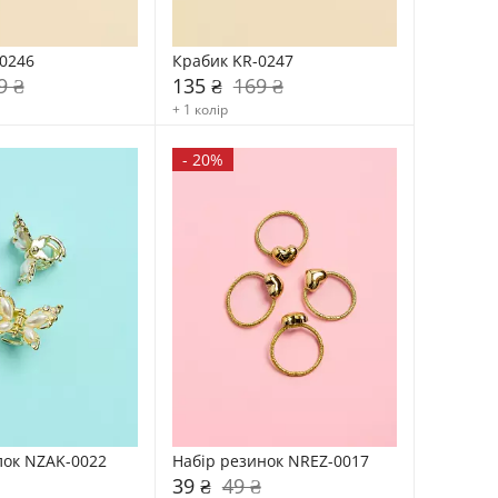
0246
Крабик KR-0247
9 ₴
135 ₴
169 ₴
+ 1 колір
-
20%
лок NZAK-0022
Набір резинок NREZ-0017
39 ₴
49 ₴