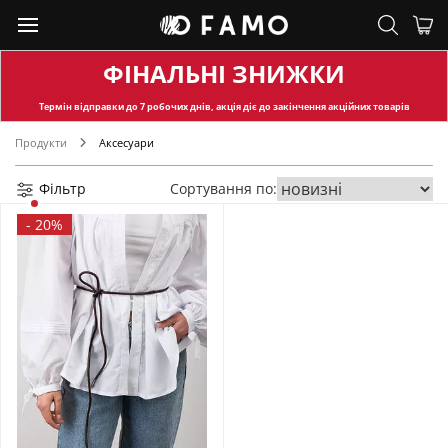
ФІНАЛЬНІ ЗНИЖКИ
Термін відправки
до 7 робочих днів, акція діє до закінчення акційних товарів
Продукти
Аксесуари
Фільтр
Сортування по:
-
20%