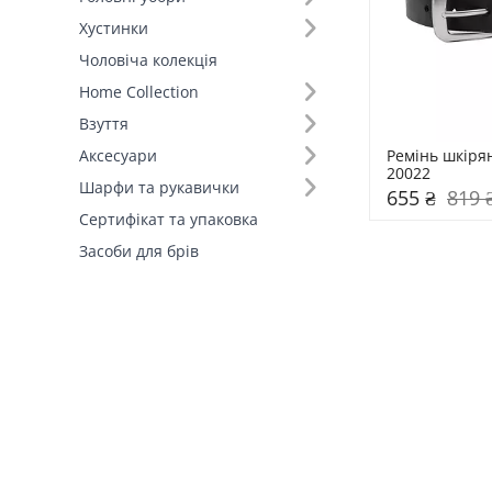
Хустинки
Довжина (см) (11)
Чоловіча колекція
Home Collection
Ширина (см) (2)
Взуття
Тип ременя (1)
Ремінь шкіря
Аксесуари
20022
Гладкі (2)
Шарфи та рукавички
655 ₴
819 
Сертифікат та упаковка
Ширина ременя (1)
Засоби для брів
Широкі (2)