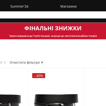
Summer'26
Магазини
ФІНАЛЬНІ ЗНИЖКИ
Термін відправки
до 7 робочих днів, акція діє до закінчення акційних товарів
05 ✕
Очистити фільтри ✕
-
40%