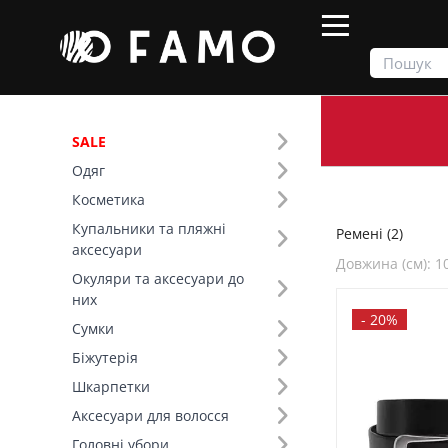
SALE
Одяг
Продукти
Аксесуари
Ремені
Косметика
Купальники та пляжні
Ремені (2)
Фільтр
аксесуари
Довжина (см): 1
Окуляри та аксесуари до
Ціна
них
-
20%
Сумки
SALE
Біжутерія
Шкарпетки
Основний колір (1)
Аксесуари для волосся
Застібка (1)
Головні убори