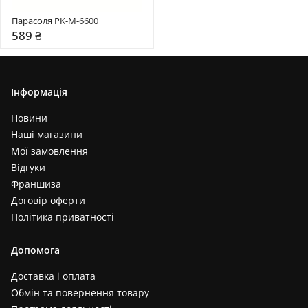
Салатовий+жовтий (+1)
Парасоля PK-M-6600
Чорний+ліловий (+1)
589 ₴
Інформація
Новини
Наші магазини
Мої замовлення
Відгуки
Франшиза
Договір оферти
Політика приватності
Допомога
Доставка і оплата
Обмін та повернення товару