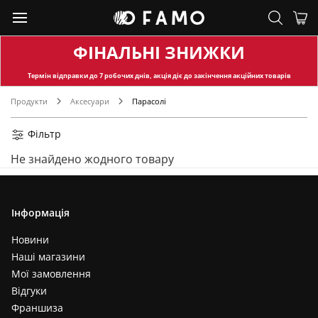
Лазурний (1)
Молочний+бежевий (1)
Капучино (1)
ФІНАЛЬНІ ЗНИЖКИ
Білий+блакитний (1)
Термін відправки
до 7 робочих днів, акція діє до закінчення акційних товарів
Темно-фіолетовий (1)
Продукти
Аксесуари
Парасолі
Ліловий+жовтий (1)
Чорний+бордовий (1)
Фільтр
Чорний+блакитний (1)
Не знайдено жодного товару
Молочний+чорний (1)
Білий+червоний (1)
Жовтий+салатовий (1)
Інформація
Білий+рожевий (1)
Білий+бежевий (1)
Новини
Наші магазини
Фісташковий (1)
Мої замовлення
Молочний+рожевий (1)
Відгуки
Молочний+червоний (1)
Франшиза
Бежевий+жовтий (1)