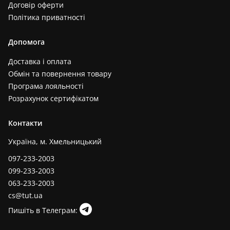
Договір оферти
Виноградний (1)
Політика приватності
Графіт (1)
Білий+чорний (1)
Допомога
Темно бежевий (1)
Доставка і оплата
Чорно-мятний (1)
Обмін та повернення товару
Прозорий+червоний (1)
Програма лояльності
Білий+салатовий (1)
Розрахунок сертифікатом
Фіолетовий+білий (1)
Контакти
Салатовий+жовтий (1)
Чорний+ліловий (1)
Україна, м. Хмельницький
097-233-2003
099-233-2003
063-233-2003
cs@tut.ua
Пишіть в Телеграм: